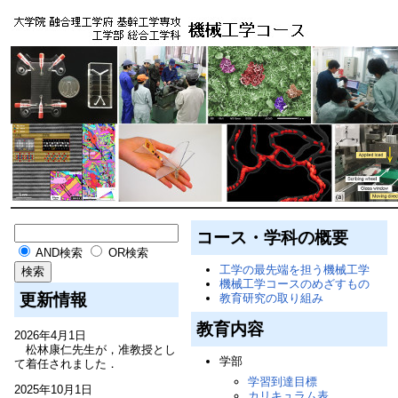
コース・学科の概要
AND検索
OR検索
工学の最先端を担う機械工学
機械工学コースのめざすもの
更新情報
教育研究の取り組み
教育内容
2026年4月1日
松林康仁先生が，准教授とし
学部
て着任されました．
学習到達目標
2025年10月1日
カリキュラム表