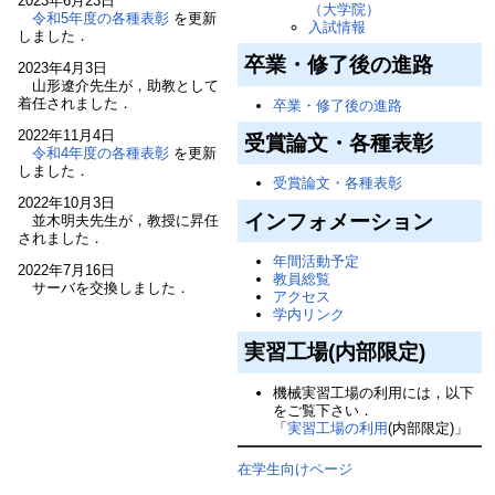
2023年6月23日
（大学院）
令和5年度の各種表彰
を更新
入試情報
しました．
卒業・修了後の進路
2023年4月3日
山形遼介先生が，助教として
着任されました．
卒業・修了後の進路
2022年11月4日
受賞論文・各種表彰
令和4年度の各種表彰
を更新
しました．
受賞論文・各種表彰
2022年10月3日
インフォメーション
並木明夫先生が，教授に昇任
されました．
年間活動予定
2022年7月16日
教員総覧
サーバを交換しました．
アクセス
学内リンク
実習工場(内部限定)
機械実習工場の利用には，以下
をご覧下さい．
「
実習工場の利用
(内部限定)」
在学生向けページ