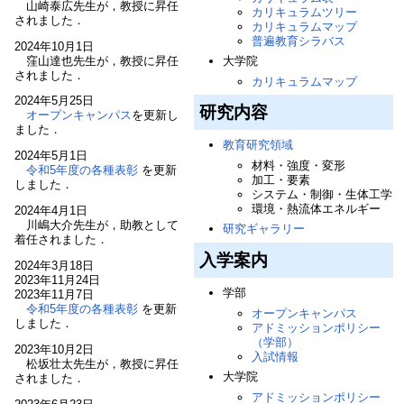
山崎泰広先生が，教授に昇任
カリキュラムツリー
されました．
カリキュラムマップ
普遍教育シラバス
2024年10月1日
窪山達也先生が，教授に昇任
大学院
されました．
カリキュラムマップ
2024年5月25日
研究内容
オープンキャンパス
を更新し
ました．
教育研究領域
2024年5月1日
材料・強度・変形
令和5年度の各種表彰
を更新
加工・要素
しました．
システム・制御・生体工学
環境・熱流体エネルギー
2024年4月1日
川嶋大介先生が，助教として
研究ギャラリー
着任されました．
入学案内
2024年3月18日
2023年11月24日
学部
2023年11月7日
令和5年度の各種表彰
を更新
オープンキャンパス
しました．
アドミッションポリシー
（学部）
2023年10月2日
入試情報
松坂壮太先生が，教授に昇任
大学院
されました．
アドミッションポリシー