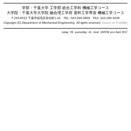
学部：千葉大学 工学部 総合工学科 機械工学コース
大学院：千葉大学大学院 融合理工学府 基幹工学専攻 機械工学コース
〒263-8522 千葉市稲毛区弥生町1-33 TEL: 043-290-3909 FAX: 043-290-3039
Copyright (C) Department of Mechanical Engineering. All rights reserved.
based on PukiWiki
today: 26, yesterday: 41, total: 182039 sice April 2017