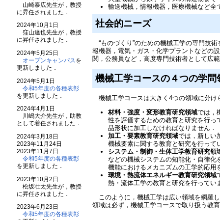
山崎泰広先生が，教授
輸送機械，情報機器，医療機械など全
に昇任されました．
社会的ニーズ
2024年10月1日
窪山達也先生が，教授
に昇任されました．
“ものづくり”のための機械工学の専門技術
報機器，電気・ガス・化学プラントなどの
2024年5月25日
関，公務員など，高度専門技術者として広
オープンキャンパス
を
更新しました．
機械工学コースの４つの学問
2024年5月1日
令和5年度の各種表彰
を更新しました．
機械工学コースは大きく4つの領域に分け
2024年4月1日
材料・強度・変形教育研究領域
では，
川嶋大介先生が，助教
性を評価するための教育と研究を行っ
として着任されました．
品形状に加工しなければなりません．
加工・要素教育研究領域
では，新しい
2024年3月18日
機械要素に関する教育と研究を行って
2023年11月24日
2023年11月7日
システム・制御・生体工学教育研究領
令和5年度の各種表彰
などの機械システムの知能化・自律化
を更新しました．
機能におけるメカニズムの工学的応用
環境・熱流体エネルギー教育研究領域
2023年10月2日
熱・流体工学の教育と研究を行ってい
松坂壮太先生が，教授
に昇任されました．
このように，機械工学は広い領域を網羅し
領域は必ず，機械工学コースで取り扱う教
2023年6月23日
令和5年度の各種表彰