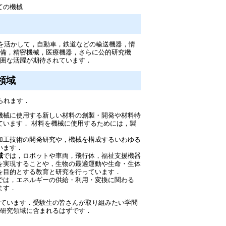
ての機械
を活かして，自動車，鉄道などの輸送機器，情
設備，精密機械，医療機器，さらに公的研究機
範囲な活躍が期待されています．
領域
られます．
機械に使用する新しい材料の創製・開発や材料特
ています． 材料を機械に使用するためには，製
加工技術の開発研究や，機械を構成するいわゆる
います．
域
では，ロボットや車両，飛行体，福祉支援機器
を実現することや，生物の最適運動や生命・生体
を目的とする教育と研究を行っています．
では，エネルギーの供給・利用・変換に関わる
ます．
ています．受験生の皆さんが取り組みたい学問
育研究領域に含まれるはずです．