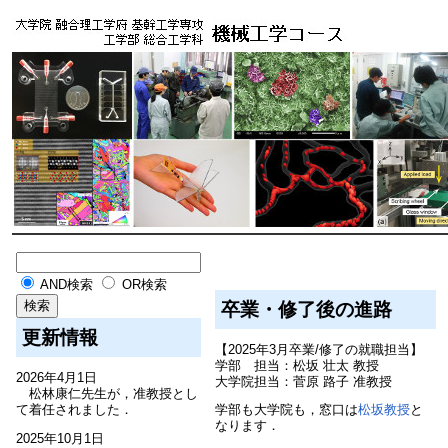
AND検索
OR検索
卒業・修了後の進路
更新情報
【2025年3月卒業/修了の就職担当】
学部 担当：松坂 壮太 教授
2026年4月1日
大学院担当：菅原 路子 准教授
松林康仁先生が，准教授とし
て着任されました．
学部も大学院も，窓口は
松坂教授
と
なります．
2025年10月1日