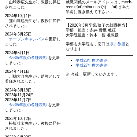
山崎泰広先生が，教授に昇任
就職関係のメールアドレスは，mech-
されました．
recruit[at]chiba-u.jpです．[at]は＠の
半角に置き換えて下さい．
2024年10月1日
窪山達也先生が，教授に昇任
【2026年3月卒業/修了の就職担当】
されました．
学部 担当：糸井 貴臣 教授
2024年5月25日
大学院担当：鈴木 智 准教授
オープンキャンパス
を更新し
学部も大学院も，窓口は
糸井教授
と
ました．
なります．
2024年5月1日
令和5年度の各種表彰
を更新
平成28年度の進路
しました．
平成27年度の進路
2024年4月1日
※ 今後，更新していきます．
川嶋大介先生が，助教として
着任されました．
2024年3月18日
2023年11月24日
2023年11月7日
令和5年度の各種表彰
を更新
しました．
2023年10月2日
松坂壮太先生が，教授に昇任
されました．