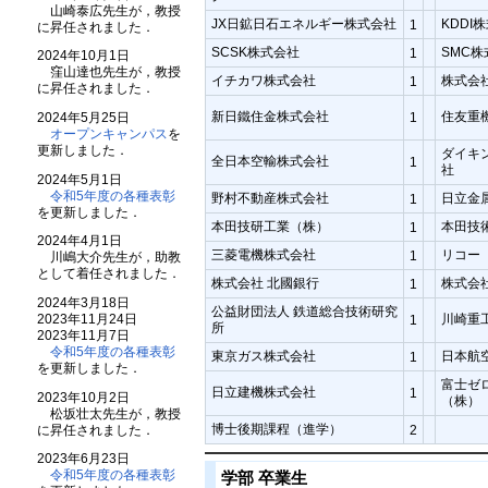
山崎泰広先生が，教授
JX日鉱日石エネルギー株式会社
KDDI
1
に昇任されました．
SCSK株式会社
SMC
1
2024年10月1日
窪山達也先生が，教授
イチカワ株式会社
株式会社
1
に昇任されました．
新日鐵住金株式会社
住友重
1
2024年5月25日
オープンキャンパス
を
更新しました．
ダイキ
全日本空輸株式会社
1
社
2024年5月1日
令和5年度の各種表彰
野村不動産株式会社
日立金
1
を更新しました．
本田技研工業（株）
本田技
1
2024年4月1日
三菱電機株式会社
リコー
1
川嶋大介先生が，助教
として着任されました．
株式会社 北國銀行
株式会
1
2024年3月18日
公益財団法人 鉄道総合技術研究
川崎重
2023年11月24日
1
所
2023年11月7日
令和5年度の各種表彰
東京ガス株式会社
日本航
1
を更新しました．
富士ゼ
日立建機株式会社
1
2023年10月2日
（株）
松坂壮太先生が，教授
博士後期課程（進学）
に昇任されました．
2
2023年6月23日
令和5年度の各種表彰
学部 卒業生