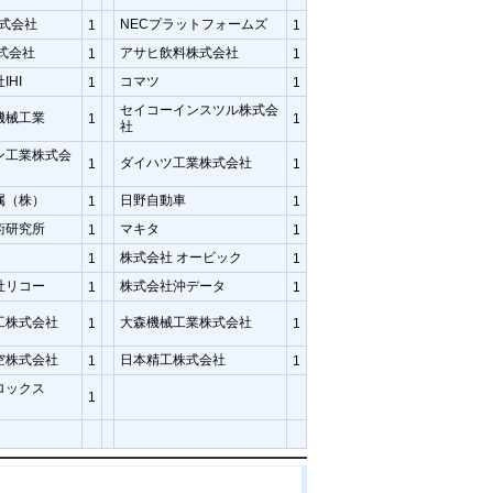
株式会社
NECプラットフォームズ
1
1
株式会社
アサヒ飲料株式会社
1
1
IHI
コマツ
1
1
セイコーインスツル株式会
機械工業
1
1
社
ン工業株式会
ダイハツ工業株式会社
1
1
属（株）
日野自動車
1
1
術研究所
マキタ
1
1
株式会社 オービック
1
1
社リコー
株式会社沖データ
1
1
工株式会社
大森機械工業株式会社
1
1
空株式会社
日本精工株式会社
1
1
ロックス
1