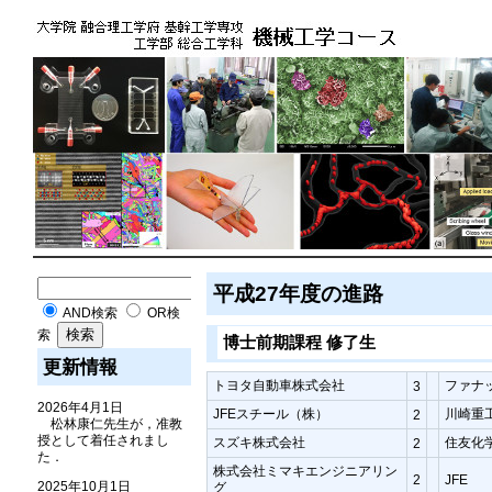
平成27年度の進路
AND検索
OR検
索
博士前期課程 修了生
更新情報
トヨタ自動車株式会社
ファナ
3
2026年4月1日
JFEスチール（株）
川崎重
2
松林康仁先生が，准教
授として着任されまし
スズキ株式会社
住友化
2
た．
株式会社ミマキエンジニアリン
2
JFE
2025年10月1日
グ