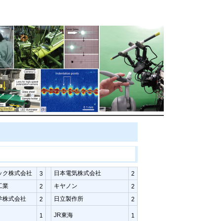
ック株式会社
日本電気株式会社
3
2
工業
キヤノン
2
2
学株式会社
日立製作所
2
2
JR東海
1
1