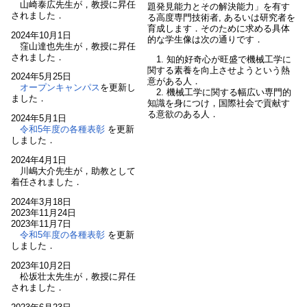
山崎泰広先生が，教授に昇任
題発見能力とその解決能力」を有す
されました．
る高度専門技術者, あるいは研究者を
育成します．そのために求める具体
2024年10月1日
的な学生像は次の通りです．
窪山達也先生が，教授に昇任
されました．
1. 知的好奇心が旺盛で機械工学に
関する素養を向上させようという熱
2024年5月25日
意がある人．
オープンキャンパス
を更新し
2. 機械工学に関する幅広い専門的
ました．
知識を身につけ，国際社会で貢献す
る意欲のある人．
2024年5月1日
令和5年度の各種表彰
を更新
しました．
2024年4月1日
川嶋大介先生が，助教として
着任されました．
2024年3月18日
2023年11月24日
2023年11月7日
令和5年度の各種表彰
を更新
しました．
2023年10月2日
松坂壮太先生が，教授に昇任
されました．