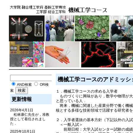
機械工学コースのアドミッシ
AND検索
OR検
索
１．機械工学コースの求める入学者
ものづくりに興味があり，数学や物理が大
更新情報
と思っている人．
将来，機械に関連した産業分野で働く機械
核とする多様な技術領域で活躍する研究者
2026年4月1日
松林康仁先生が，准教
授として着任されまし
２．入学者選抜の基本方針（下記以外の入
た．
＜一般入試＞
前期日程：大学入試センター試験の成績
2025年10月1日