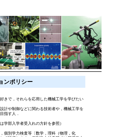
ョンポリシー
好きで，それらを応用した機械工学を学びたい
設計や制御などに関わる技術者や，機械工学を
を目指す人．
試は学部入学者受入れの方針を参照）
，個別学力検査等〔数学，理科（物理，化