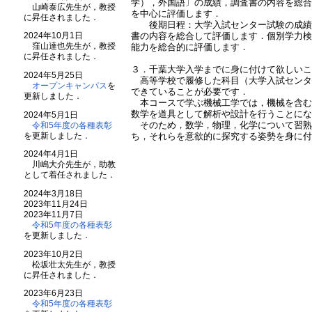
学），外国語〕の成績，調査書の内容を総
山崎泰広先生が，教授
を中心に評価します．
に昇任されました．
後期日程：大学入試センター試験の成績
書の内容を総合して評価します．個別学力
2024年10月1日
窪山達也先生が，教授
能力を総合的に評価します．
に昇任されました．
３．千葉大学入学までに身に付けて欲しい
2024年5月25日
高等学校で履修した科目（大学入試センタ
オープンキャンパス
を
できていることが必要です．
更新しました．
本コースで学ぶ機械工学では，機械を含む
数学を道具として解析や設計を行うことに
2024年5月1日
そのため，数学，物理，化学について習熟
令和5年度の各種表彰
ち，それらを意欲的に探究する姿勢を身に
を更新しました．
2024年4月1日
川嶋大介先生が，助教
として着任されました．
2024年3月18日
2023年11月24日
2023年11月7日
令和5年度の各種表彰
を更新しました．
2023年10月2日
松坂壮太先生が，教授
に昇任されました．
2023年6月23日
令和5年度の各種表彰