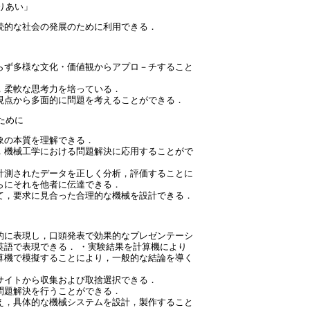
りあい」
続的な社会の発展のために利用できる．
らず多様な文化・価値観からアプロ－チすること
，柔軟な思考力を培っている．
視点から多面的に問題を考えることができる．
ために
象の本質を理解できる．
，機械工学における問題解決に応用することがで
計測されたデータを正しく分析，評価することに
らにそれを他者に伝達できる．
て，要求に見合った合理的な機械を設計できる．
的に表現し，口頭発表で効果的なプレゼンテーシ
英語で表現できる． ・実験結果を計算機により
算機で模擬することにより，一般的な結論を導く
サイトから収集および取捨選択できる．
問題解決を行うことができる．
え，具体的な機械システムを設計，製作すること