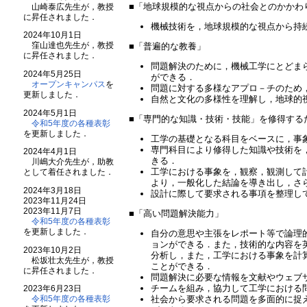
■「地球規模的な視点からの社会とのかかわ
山崎泰広先生が，教授
に昇任されました．
機械技術を，地球規模的な視点から持
2024年10月1日
窪山達也先生が，教授
■「普遍的な教養」
に昇任されました．
問題解決のために，機械工学にとどま
2024年5月25日
ができる．
オープンキャンパス
を
問題に対する多様なアプロ－チのため
更新しました．
自然と文化の多様性を理解し，地球的
2024年5月1日
■「専門的な知識・技術・技能」を修得する
令和5年度の各種表彰
を更新しました．
工学の基礎となる科目をベースに，事
専門科目により修得した知識や技術を
2024年4月1日
きる．
川嶋大介先生が，助教
工学における事象を，観察，観測して
として着任されました．
より，一般化した結論を導き出し，さ
2024年3月18日
設計に際して要求される事項を整理し
2023年11月24日
2023年11月7日
■「高い問題解決能力」
令和5年度の各種表彰
を更新しました．
自分の意思や主張をレポート等で論理
ョンができる．また，技術的な内容を
2023年10月2日
分析し，また，工学における事象を計
松坂壮太先生が，教授
ことができる．
に昇任されました．
問題解決に必要な情報を文献やウェブ
チームを組み，協力して工学における
2023年6月23日
社会から要求される問題を多面的に捉
令和5年度の各種表彰