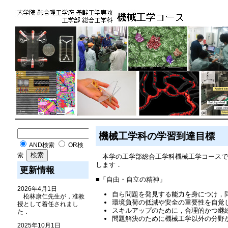
機械工学科の学習到達目標
AND検索
OR検
索
本学の工学部総合工学科機械工学コースで
します．
更新情報
■「自由・自立の精神」
2026年4月1日
自ら問題を発見する能力を身につけ，
松林康仁先生が，准教
環境負荷の低減や安全の重要性を自覚
授として着任されまし
スキルアップのために，合理的かつ継
た．
問題解決のために機械工学以外の分野
2025年10月1日