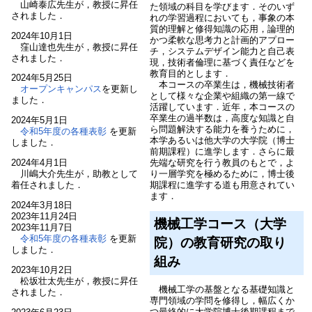
山崎泰広先生が，教授に昇任
た領域の科目を学びます．そのいず
されました．
れの学習過程においても，事象の本
質的理解と修得知識の応用，論理的
2024年10月1日
かつ柔軟な思考力と計画的アプロー
窪山達也先生が，教授に昇任
チ，システムデザイン能力と自己表
されました．
現，技術者倫理に基づく責任などを
教育目的とします．
2024年5月25日
本コースの卒業生は，機械技術者
オープンキャンパス
を更新し
として様々な企業や組織の第一線で
ました．
活躍しています．近年，本コースの
卒業生の過半数は，高度な知識と自
2024年5月1日
ら問題解決する能力を養うために，
令和5年度の各種表彰
を更新
本学あるいは他大学の大学院（博士
しました．
前期課程）に進学します．さらに最
先端な研究を行う教員のもとで，よ
2024年4月1日
り一層学究を極めるために，博士後
川嶋大介先生が，助教として
期課程に進学する道も用意されてい
着任されました．
ます．
2024年3月18日
2023年11月24日
機械工学コース（大学
2023年11月7日
令和5年度の各種表彰
を更新
院）の教育研究の取り
しました．
組み
2023年10月2日
松坂壮太先生が，教授に昇任
機械工学の基盤となる基礎知識と
されました．
専門領域の学問を修得し，幅広くか
つ最終的に大学院博士後期課程まで