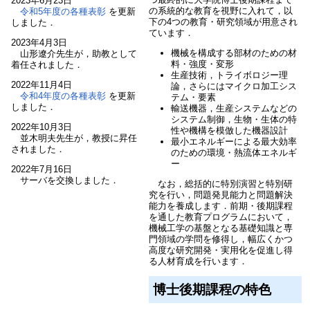
2023年6月23日
の系統的な教育を視野に入れて，以
令和5年度の各種表彰
を更新
下の4つの教育・研究領域が用意され
しました．
ています．
2023年4月3日
機械を構成する部材のための材
山形遼介先生が，助教として
料・強度・変形
着任されました．
生産技術，トライボロジー理
2022年11月4日
論，さらにはマイクロ加工シス
令和4年度の各種表彰
を更新
テム・要素
しました．
輸送機器，生産システムなどの
システム制御，生物・生体の特
2022年10月3日
性や機構を模倣した機器設計
並木明夫先生が，教授に昇任
最小エネルギーによる最大効率
されました．
のための環境・熱流体エネルギ
ー
2022年7月16日
サーバを交換しました．
なお，総括的に特別演習と特別研
究を行い，問題発見能力と問題解決
能力を養成します．前期・後期課程
を通した教育プログラムにおいて，
機械工学の基盤となる基礎知識と専
門領域の学問を修得し，幅広くかつ
高度な研究開発・実用化を促進し得
る人材育成を行います．
博士後期課程の特色