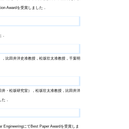
tion Awardを受賞しました．
）
た．
），比田井洋史准教授，松坂壮太准教授，千葉明
田井・松坂研究室），松坂壮太准教授，比田井洋
した．
）
Nuclear EngineeringにてBest Paper Awardを受賞しま