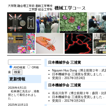
日本機械学会 三浦賞
AND検索
OR検
Nguyen Huu Dung（博士前期２年：
索
日本機械学会 三浦賞を受賞しました．
受賞日：2017年3月24日
更新情報
日本機械学会 三浦賞
2026年4月1日
松林康仁先生が，准教
長谷川良平（博士前期２年：森田・比
授として着任されまし
日本機械学会 三浦賞を受賞しました．
た．
受賞日：2017年3月24日
2025年10月1日