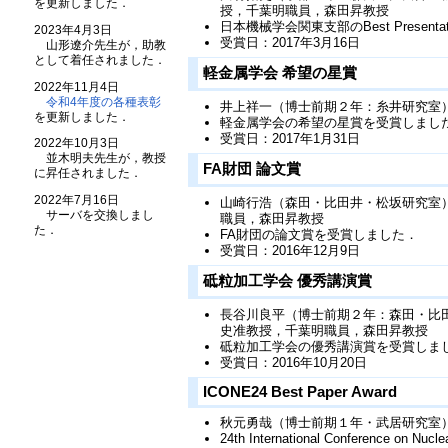
を更新しました．
授，千葉明職員，森田昇教授
日本機械学会関東支部のBest Presenta
2023年4月3日
受賞日：2017年3月16日
山形遼介先生が，助教
として着任されました．
軽金属学会 希望の星賞
2022年11月4日
令和4年度の各種表彰
井上祥一（博士前期２年：糸井研究室
を更新しました．
軽金属学会の希望の星賞を受賞しまし
受賞日：2017年1月31日
2022年10月3日
並木明夫先生が，教授
FA財団 論文賞
に昇任されました．
2022年7月16日
山崎行浩（森田・比田井・松坂研究室
サーバを交換しまし
職員，森田昇教授
た．
FA財団の論文賞を受賞しました．
受賞日：2016年12月9日
砥粒加工学会 優秀講演賞
長谷川良平（博士前期２年：森田・比
史准教授，千葉明職員，森田昇教授
砥粒加工学会の優秀講演賞を受賞しま
受賞日：2016年10月20日
ICONE24 Best Paper Award
秋元勇哉（博士前期１年・武居研究室
24th International Conference on 