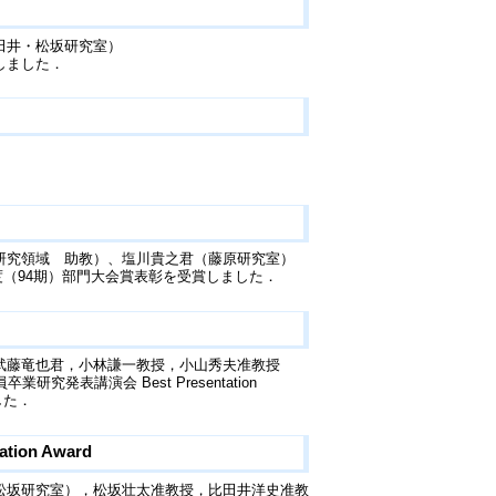
田井・松坂研究室）
しました．
研究領域 助教）、塩川貴之君（藤原研究室）
年度（94期）部門大会賞表彰を受賞しました．
武藤竜也君，小林謙一教授，小山秀夫准教授
究発表講演会 Best Presentation
した．
ion Award
松坂研究室），松坂壮太准教授，比田井洋史准教