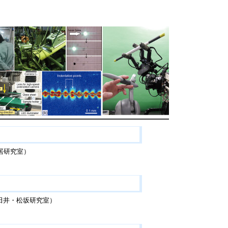
武居研究室）
田井・松坂研究室）