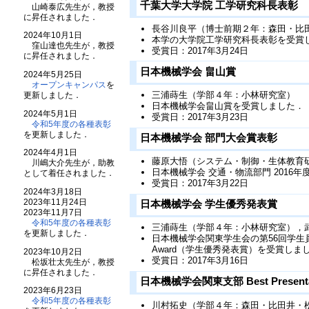
千葉大学大学院 工学研究科長表彰
山崎泰広先生が，教授
に昇任されました．
長谷川良平（博士前期２年：森田・比
2024年10月1日
本学の大学院工学研究科長表彰を受賞
窪山達也先生が，教授
受賞日：2017年3月24日
に昇任されました．
日本機械学会 畠山賞
2024年5月25日
オープンキャンパス
を
三浦蒔生（学部４年：小林研究室）
更新しました．
日本機械学会畠山賞を受賞しました．
2024年5月1日
受賞日：2017年3月23日
令和5年度の各種表彰
を更新しました．
日本機械学会 部門大会賞表彰
2024年4月1日
藤原大悟（システム・制御・生体教育
川嶋大介先生が，助教
日本機械学会 交通・物流部門 2016
として着任されました．
受賞日：2017年3月22日
2024年3月18日
2023年11月24日
日本機械学会 学生優秀発表賞
2023年11月7日
令和5年度の各種表彰
三浦蒔生（学部４年：小林研究室），
を更新しました．
日本機械学会関東学生会の第56回学生員卒業研
Award（学生優秀発表賞）を受賞しま
2023年10月2日
受賞日：2017年3月16日
松坂壮太先生が，教授
に昇任されました．
日本機械学会関東支部 Best Presentat
2023年6月23日
令和5年度の各種表彰
川村拓史（学部４年：森田・比田井・