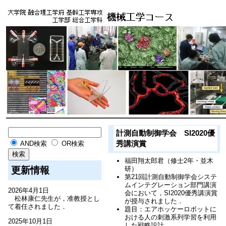
計測自動制御学会 SI2020優
秀講演賞
AND検索
OR検索
福田翔太郎君（修士2年・並木
更新情報
研）
第21回計測自動制御学会システ
ムインテグレーション部門講演
2026年4月1日
会において，SI2020優秀講演賞
松林康仁先生が，准教授とし
が授与されました．
て着任されました．
題目：エアホッケーロボットに
おける人の刺激系列学習を利用
2025年10月1日
した戦略設計