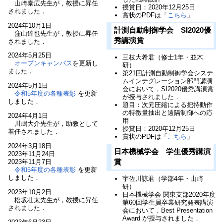
山崎泰広先生が，教授に昇任
授賞日：2020年12月25日
されました．
賞状のPDFは「
こちら
」
2024年10月1日
計測自動制御学会 SI2020優
窪山達也先生が，教授に昇任
秀講演賞
されました．
2024年5月25日
三枝大希君（修士1年・並木
オープンキャンパス
を更新し
研）
ました．
第21回計測自動制御学会システ
ムインテグレーション部門講演
2024年5月1日
会において，SI2020優秀講演賞
令和5年度の各種表彰
を更新
が授与されました．
しました．
題目：次元圧縮による把持動作
の特徴量抽出と遠隔制御への応
2024年4月1日
用
川嶋大介先生が，助教として
授賞日：2020年12月25日
着任されました．
賞状のPDFは「
こちら
」
2024年3月18日
日本機械学会 学生優秀講演
2023年11月24日
賞
2023年11月7日
令和5年度の各種表彰
を更新
しました．
宇佐川諒君（学部4年・山崎
研）
2023年10月2日
日本機械学会 関東支部2020年度
松坂壮太先生が，教授に昇任
第60回学生員卒業研究発表講演
されました．
会において，Best Presentation
Award が授与されました．