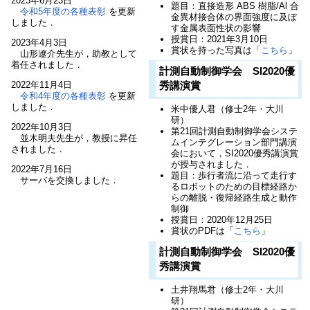
2023年6月23日
題目：直接造形 ABS 樹脂/Al 合
令和5年度の各種表彰
を更新
金異材接合体の界面強度に及ぼ
しました．
す金属表面性状の影響
授賞日：2021年3月10日
2023年4月3日
賞状を持った写真は「
こちら
」
山形遼介先生が，助教として
着任されました．
計測自動制御学会 SI2020優
秀講演賞
2022年11月4日
令和4年度の各種表彰
を更新
しました．
米中優人君（修士2年・大川
研）
2022年10月3日
第21回計測自動制御学会システ
並木明夫先生が，教授に昇任
ムインテグレーション部門講演
されました．
会において，SI2020優秀講演賞
が授与されました．
2022年7月16日
題目：歩行者流に沿って走行す
サーバを交換しました．
るロボットのための目標経路か
らの離脱・復帰経路生成と動作
制御
授賞日：2020年12月25日
賞状のPDFは「
こちら
」
計測自動制御学会 SI2020優
秀講演賞
土井翔馬君（修士2年・大川
研）