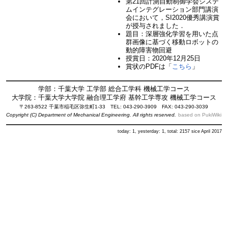
第21回計測自動制御学会システ
ムインテグレーション部門講演
会において，SI2020優秀講演賞
が授与されました．
題目：深層強化学習を用いた点
群画像に基づく移動ロボットの
動的障害物回避
授賞日：2020年12月25日
賞状のPDFは「
こちら
」
学部：千葉大学 工学部 総合工学科 機械工学コース
大学院：千葉大学大学院 融合理工学府 基幹工学専攻 機械工学コース
〒263-8522 千葉市稲毛区弥生町1-33 TEL: 043-290-3909 FAX: 043-290-3039
Copyright (C) Department of Mechanical Engineering. All rights reserved.
based on PukiWiki
today: 1, yesterday: 1, total: 2157 sice April 2017